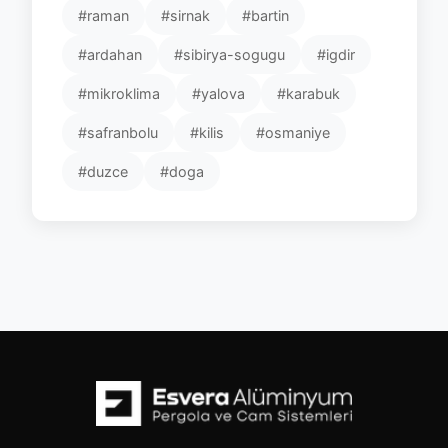
#raman
#sirnak
#bartin
#ardahan
#sibirya-sogugu
#igdir
#mikroklima
#yalova
#karabuk
#safranbolu
#kilis
#osmaniye
#duzce
#doga