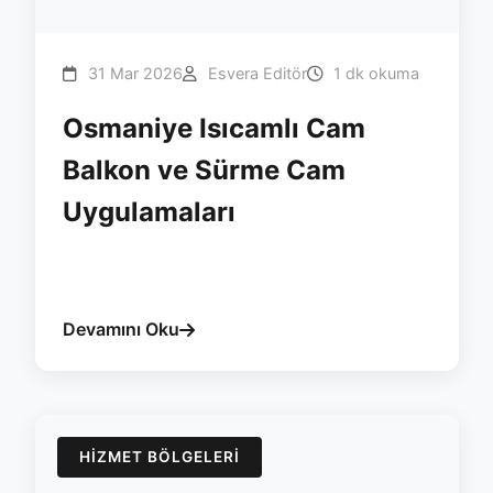
31 Mar 2026
Esvera Editör
1 dk okuma
Osmaniye Isıcamlı Cam
Balkon ve Sürme Cam
Uygulamaları
#osmaniye
#cam-balkon
#surme
#yalitim
#isicam
#esvera
Devamını Oku
HIZMET BÖLGELERI