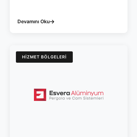
#kilis
#cam-balkon
#surme
#yalitim
#isicam
#esvera
Devamını Oku
HIZMET BÖLGELERI