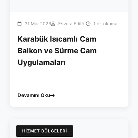
31 Mar 2026
Esvera Editör
1 dk okuma
Karabük Isıcamlı Cam
Balkon ve Sürme Cam
Uygulamaları
#karabuk
#cam-balkon
#surme
#yalitim
#isicam
#esvera
Devamını Oku
HIZMET BÖLGELERI