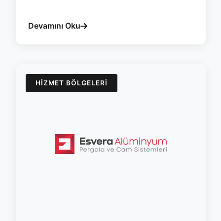
#yalova
#cam-balkon
#surme
#yalitim
#isicam
#esvera
Devamını Oku
HIZMET BÖLGELERI