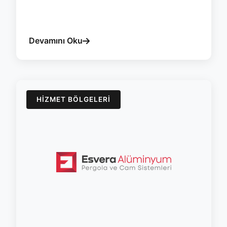
#duzce
#cam-balkon
#surme
#yalitim
#isicam
#esvera
Devamını Oku
HIZMET BÖLGELERI