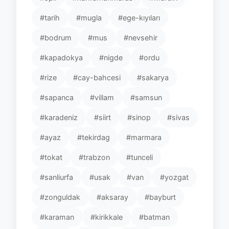
#tarih
#mugla
#ege-kıyıları
#bodrum
#mus
#nevsehir
#kapadokya
#nigde
#ordu
#rize
#cay-bahcesi
#sakarya
#sapanca
#villam
#samsun
#karadeniz
#siirt
#sinop
#sivas
#ayaz
#tekirdag
#marmara
#tokat
#trabzon
#tunceli
#sanliurfa
#usak
#van
#yozgat
#zonguldak
#aksaray
#bayburt
#karaman
#kirikkale
#batman