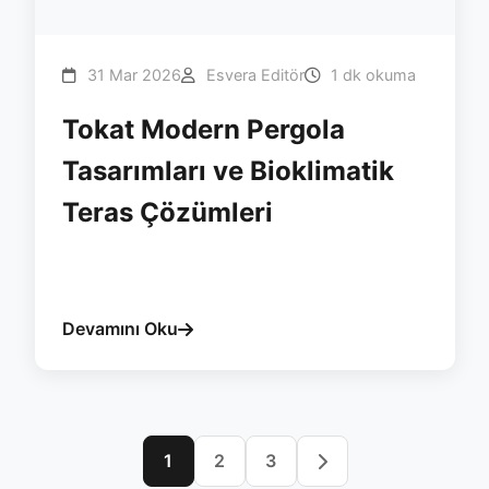
31 Mar 2026
Esvera Editör
1 dk okuma
Tokat Modern Pergola
Tasarımları ve Bioklimatik
Teras Çözümleri
#tokat
#pergola
#esvera
#bioklimatik
#yalitim
Devamını Oku
1
2
3