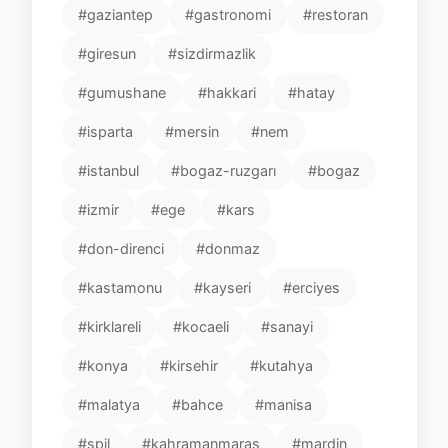
#gaziantep
#gastronomi
#restoran
#giresun
#sizdirmazlik
#gumushane
#hakkari
#hatay
#isparta
#mersin
#nem
#istanbul
#bogaz-ruzgarı
#bogaz
#izmir
#ege
#kars
#don-direnci
#donmaz
#kastamonu
#kayseri
#erciyes
#kirklareli
#kocaeli
#sanayi
#konya
#kirsehir
#kutahya
#malatya
#bahce
#manisa
#spil
#kahramanmaras
#mardin