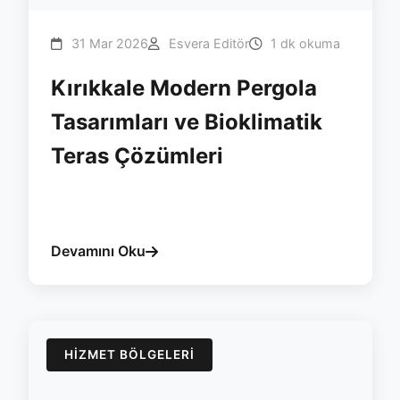
31 Mar 2026
Esvera Editör
1 dk okuma
Kırıkkale Modern Pergola
Tasarımları ve Bioklimatik
Teras Çözümleri
#kirikkale
#pergola
#esvera
#bioklimatik
#yalitim
Devamını Oku
HIZMET BÖLGELERI