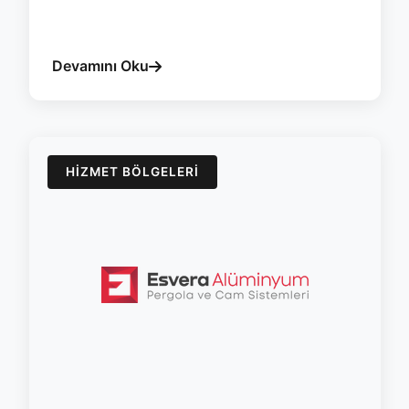
#yozgat
#pergola
#esvera
#bioklimatik
#yalitim
#ruzgar
Devamını Oku
HIZMET BÖLGELERI