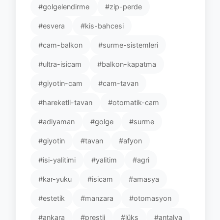
#golgelendirme
#zip-perde
#esvera
#kis-bahcesi
#cam-balkon
#surme-sistemleri
#ultra-isicam
#balkon-kapatma
#giyotin-cam
#cam-tavan
#hareketli-tavan
#otomatik-cam
#adiyaman
#golge
#surme
#giyotin
#tavan
#afyon
#isi-yalitimi
#yalitim
#agri
#kar-yuku
#isicam
#amasya
#estetik
#manzara
#otomasyon
#ankara
#prestij
#lüks
#antalya