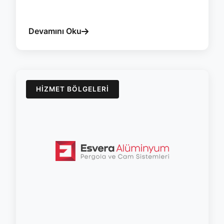
#karaman
#pergola
#esvera
#bioklimatik
#yalitim
#ruzgar
Devamını Oku
HIZMET BÖLGELERI