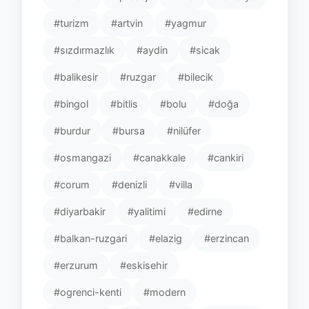
#turizm
#artvin
#yagmur
#sızdırmazlık
#aydin
#sicak
#balikesir
#ruzgar
#bilecik
#bingol
#bitlis
#bolu
#doğa
#burdur
#bursa
#nilüfer
#osmangazi
#canakkale
#cankiri
#corum
#denizli
#villa
#diyarbakir
#yalitimi
#edirne
#balkan-ruzgari
#elazig
#erzincan
#erzurum
#eskisehir
#ogrenci-kenti
#modern