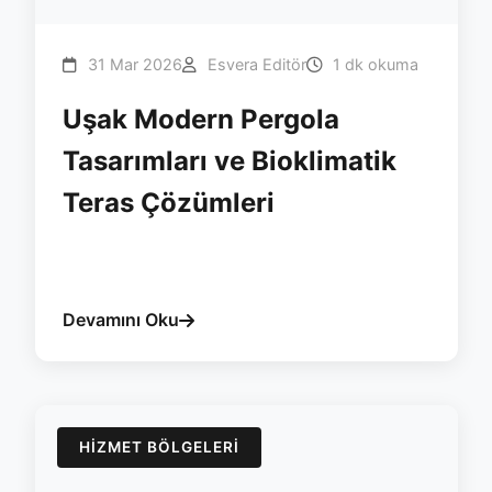
31 Mar 2026
Esvera Editör
1 dk okuma
Uşak Modern Pergola
Tasarımları ve Bioklimatik
Teras Çözümleri
#usak
#pergola
#esvera
#bioklimatik
#yalitim
#ruzgar
Devamını Oku
HIZMET BÖLGELERI