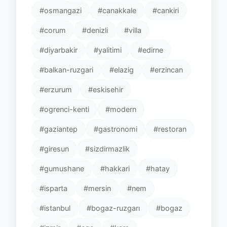
#osmangazi
#canakkale
#cankiri
#corum
#denizli
#villa
#diyarbakir
#yalitimi
#edirne
#balkan-ruzgari
#elazig
#erzincan
#erzurum
#eskisehir
#ogrenci-kenti
#modern
#gaziantep
#gastronomi
#restoran
#giresun
#sizdirmazlik
#gumushane
#hakkari
#hatay
#isparta
#mersin
#nem
#istanbul
#bogaz-ruzgarı
#bogaz