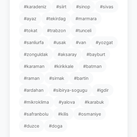
#karadeniz
#siirt
#sinop
#sivas
#ayaz
#tekirdag
#marmara
#tokat
#trabzon
#tunceli
#sanliurfa
#usak
#van
#yozgat
#zonguldak
#aksaray
#bayburt
#karaman
#kirikkale
#batman
#raman
#sirnak
#bartin
#ardahan
#sibirya-sogugu
#igdir
#mikroklima
#yalova
#karabuk
#safranbolu
#kilis
#osmaniye
#duzce
#doga