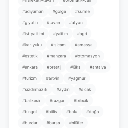
#hareketli-tavan
#otomatik-cam
#adiyaman
#golge
#surme
#giyotin
#tavan
#afyon
#isi-yalitimi
#yalitim
#agri
#kar-yuku
#isicam
#amasya
#estetik
#manzara
#otomasyon
#ankara
#prestij
#lüks
#antalya
#turizm
#artvin
#yagmur
#sızdırmazlık
#aydin
#sicak
#balikesir
#ruzgar
#bilecik
#bingol
#bitlis
#bolu
#doğa
#burdur
#bursa
#nilüfer