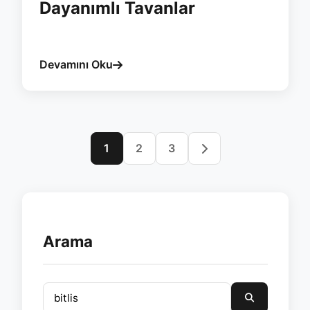
Dayanımlı Tavanlar
#bitlis
#giyotin
#tavan
#esvera
Devamını Oku
1
2
3
Arama