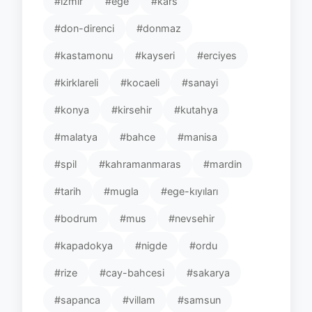
#izmir
#ege
#kars
#don-direnci
#donmaz
#kastamonu
#kayseri
#erciyes
#kirklareli
#kocaeli
#sanayi
#konya
#kirsehir
#kutahya
#malatya
#bahce
#manisa
#spil
#kahramanmaras
#mardin
#tarih
#mugla
#ege-kıyıları
#bodrum
#mus
#nevsehir
#kapadokya
#nigde
#ordu
#rize
#cay-bahcesi
#sakarya
#sapanca
#villam
#samsun