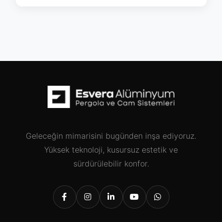
Geleceğin mimarisini bugünden inşa ediyoruz.
Yüksek teknoloji, kusursuz estetik ve
sürdürülebilir konfor.