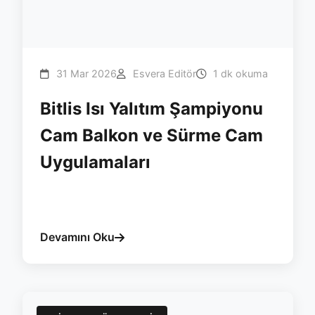
31 Mar 2026
Esvera Editör
1 dk okuma
Bitlis Isı Yalıtım Şampiyonu
Cam Balkon ve Sürme Cam
Uygulamaları
#bitlis
#cam-balkon
#yalitim
#isicam
#esvera
Devamını Oku