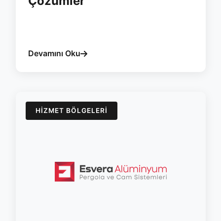
Çözümler
#bitlis
#pergola
#esvera
#kar-yuku
#bioklimatik
#yalitim
Devamını Oku
HIZMET BÖLGELERI