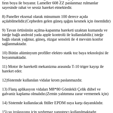
fırın boya ile boyanır. Lameller 608 ZZ paslanmaz rulmanlar
sayesinde rahat ve sessiz hareket etmektedir.
8) Paneller eksenal olarak minumum 100 derece açıda
açılabilmelidir.(Cepheden gelen güneş ışığını kesmek için önemlidir)
9) Tavan örtüsünün açılma-kapanma hareketi uzaktan kumanda ve
isteğe bağlı android yada apple kontrolü ile kullanılabilir.( isteğe
bağlı olarak yağmur, güneş, rüzgar sensörü ile 4 mevsim konfor
sağlanmaktadır.
10) Bütün alüminyum profiller elektro statik toz baya teknolojisi ile
boyanmaktadır.
11) Motor ile hareketli mekanizma arasında T-10 triger kayışı ile
hareket eder.
12)Sistemde kullanılan vidalar krom paslanmazdır.
13) Flanş aplikasyon vidaları M8*80 Gömlekli Çelik dübel ve
galvaniz kaplama olmalıdır.(Zemin yalıtımına zarar vermemek için)
14) Sistemde kullanılacak fitiller EPDM ısıya karşı dayanıklıdır.
15) su izolasyonu için sızdırmaz yapıştırıcı kullanılmaktadır.