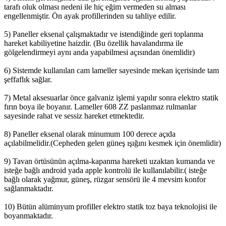
tarafı oluk olması nedeni ile hiç eğim vermeden su alması
engellenmiştir. Ön ayak profillerinden su tahliye edilir.
5) Paneller eksenal çalışmaktadır ve istendiğinde geri toplanma
hareket kabiliyetine haizdir. (Bu özellik havalandırma ile
gölgelendirmeyi aynı anda yapabilmesi açısından önemlidir)
6) Sistemde kullanılan cam lameller sayesinde mekan içerisinde tam
şeffaflık sağlar.
7) Metal aksesuarlar önce galvaniz işlemi yapılır sonra elektro statik
fırın boya ile boyanır. Lameller 608 ZZ paslanmaz rulmanlar
sayesinde rahat ve sessiz hareket etmektedir.
8) Paneller eksenal olarak minumum 100 derece açıda
açılabilmelidir.(Cepheden gelen güneş ışığını kesmek için önemlidir)
9) Tavan örtüsünün açılma-kapanma hareketi uzaktan kumanda ve
isteğe bağlı android yada apple kontrolü ile kullanılabilir.( isteğe
bağlı olarak yağmur, güneş, rüzgar sensörü ile 4 mevsim konfor
sağlanmaktadır.
10) Bütün alüminyum profiller elektro statik toz baya teknolojisi ile
boyanmaktadır.