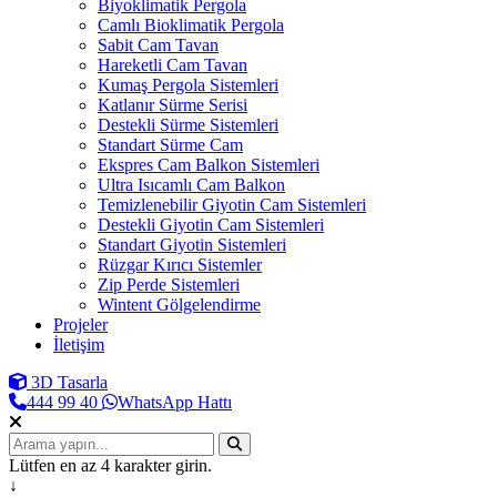
Biyoklimatik Pergola
Camlı Bioklimatik Pergola
Sabit Cam Tavan
Hareketli Cam Tavan
Kumaş Pergola Sistemleri
Katlanır Sürme Serisi
Destekli Sürme Sistemleri
Standart Sürme Cam
Ekspres Cam Balkon Sistemleri
Ultra Isıcamlı Cam Balkon
Temizlenebilir Giyotin Cam Sistemleri
Destekli Giyotin Cam Sistemleri
Standart Giyotin Sistemleri
Rüzgar Kırıcı Sistemler
Zip Perde Sistemleri
Wintent Gölgelendirme
Projeler
İletişim
3D Tasarla
444 99 40
WhatsApp Hattı
Lütfen en az 4 karakter girin.
↓