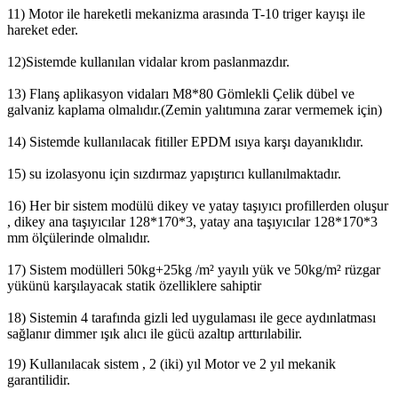
11) Motor ile hareketli mekanizma arasında T-10 triger kayışı ile
hareket eder.
12)Sistemde kullanılan vidalar krom paslanmazdır.
13) Flanş aplikasyon vidaları M8*80 Gömlekli Çelik dübel ve
galvaniz kaplama olmalıdır.(Zemin yalıtımına zarar vermemek için)
14) Sistemde kullanılacak fitiller EPDM ısıya karşı dayanıklıdır.
15) su izolasyonu için sızdırmaz yapıştırıcı kullanılmaktadır.
16) Her bir sistem modülü dikey ve yatay taşıyıcı profillerden oluşur
, dikey ana taşıyıcılar 128*170*3, yatay ana taşıyıcılar 128*170*3
mm ölçülerinde olmalıdır.
17) Sistem modülleri 50kg+25kg /m² yayılı yük ve 50kg/m² rüzgar
yükünü karşılayacak statik özelliklere sahiptir
18) Sistemin 4 tarafında gizli led uygulaması ile gece aydınlatması
sağlanır dimmer ışık alıcı ile gücü azaltıp arttırılabilir.
19) Kullanılacak sistem , 2 (iki) yıl Motor ve 2 yıl mekanik
garantilidir.