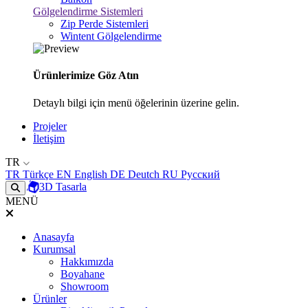
Gölgelendirme Sistemleri
Zip Perde Sistemleri
Wintent Gölgelendirme
Ürünlerimize Göz Atın
Detaylı bilgi için menü öğelerinin üzerine gelin.
Projeler
İletişim
TR
TR
Türkçe
EN
English
DE
Deutch
RU
Русский
3D Tasarla
MENÜ
Anasayfa
Kurumsal
Hakkımızda
Boyahane
Showroom
Ürünler