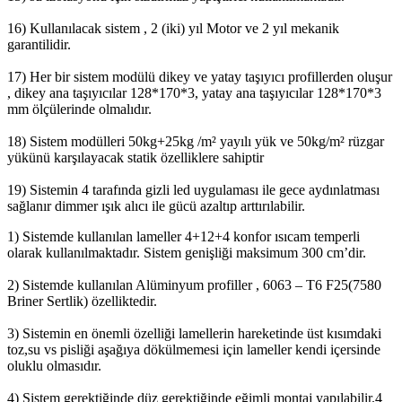
16) Kullanılacak sistem , 2 (iki) yıl Motor ve 2 yıl mekanik
garantilidir.
17) Her bir sistem modülü dikey ve yatay taşıyıcı profillerden oluşur
, dikey ana taşıyıcılar 128*170*3, yatay ana taşıyıcılar 128*170*3
mm ölçülerinde olmalıdır.
18) Sistem modülleri 50kg+25kg /m² yayılı yük ve 50kg/m² rüzgar
yükünü karşılayacak statik özelliklere sahiptir
19) Sistemin 4 tarafında gizli led uygulaması ile gece aydınlatması
sağlanır dimmer ışık alıcı ile gücü azaltıp arttırılabilir.
1) Sistemde kullanılan lameller 4+12+4 konfor ısıcam temperli
olarak kullanılmaktadır. Sistem genişliği maksimum 300 cm’dir.
2) Sistemde kullanılan Alüminyum profiller , 6063 – T6 F25(7580
Briner Sertlik) özelliktedir.
3) Sistemin en önemli özelliği lamellerin hareketinde üst kısımdaki
toz,su vs pisliği aşağıya dökülmemesi için lameller kendi içersinde
oluklu olmasıdır.
4) Sistem gerektiğinde düz gerektiğinde eğimli montaj yapılabilir.4