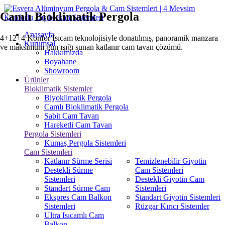
Camlı Bioklimatik Pergola
Anasayfa
4+12+4 Konfor Isıcam teknolojisiyle donatılmış, panoramik manzara
Kurumsal
ve maksimum gün ışığı sunan katlanır cam tavan çözümü.
Hakkımızda
Boyahane
Showroom
Ürünler
Bioklimatik Sistemler
Biyoklimatik Pergola
Camlı Bioklimatik Pergola
Sabit Cam Tavan
Hareketli Cam Tavan
Pergola Sistemleri
Kumaş Pergola Sistemleri
Cam Sistemleri
Katlanır Sürme Serisi
Temizlenebilir Giyotin
Destekli Sürme
Cam Sistemleri
Sistemleri
Destekli Giyotin Cam
Standart Sürme Cam
Sistemleri
Ekspres Cam Balkon
Standart Giyotin Sistemleri
Sistemleri
Rüzgar Kırıcı Sistemler
Ultra Isıcamlı Cam
Balkon