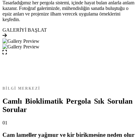
Tasarladığımız her pergola sistemi, içinde hayat bulan anlarla anlam
kazanır. Fotoğraf galerimizde, mühendisliğin sanatla buluştuğu o
eşsiz anları ve projenize ilham verecek uygulama örneklerini
keşfedin.
GALERİYİ BAŞLAT
BİLGİ MERKEZİ
C
a
m
l
ı
B
i
o
k
l
i
m
a
t
i
k
P
e
r
g
o
l
a
S
ı
k
S
o
r
u
l
a
n
S
o
r
u
l
a
r
01
Cam lameller yağmur ve kir birikmesine neden olur