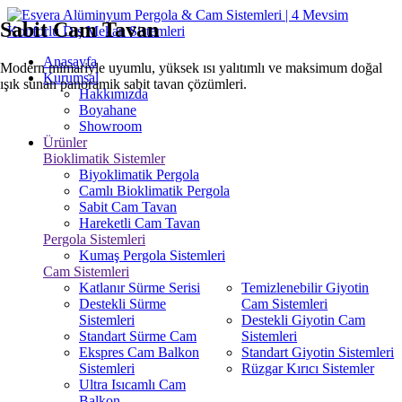
Sabit Cam Tavan
Anasayfa
Modern mimariyle uyumlu, yüksek ısı yalıtımlı ve maksimum doğal
Kurumsal
ışık sunan panoramik sabit tavan çözümleri.
Hakkımızda
Boyahane
Showroom
Ürünler
Bioklimatik Sistemler
Biyoklimatik Pergola
Camlı Bioklimatik Pergola
Sabit Cam Tavan
Hareketli Cam Tavan
Pergola Sistemleri
Kumaş Pergola Sistemleri
Cam Sistemleri
Katlanır Sürme Serisi
Temizlenebilir Giyotin
Destekli Sürme
Cam Sistemleri
Sistemleri
Destekli Giyotin Cam
Standart Sürme Cam
Sistemleri
Ekspres Cam Balkon
Standart Giyotin Sistemleri
Sistemleri
Rüzgar Kırıcı Sistemler
Ultra Isıcamlı Cam
Balkon