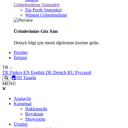
Gölgelendirme Sistemleri
Zip Perde Sistemleri
Wintent Gölgelendirme
Ürünlerimize Göz Atın
Detaylı bilgi için menü öğelerinin üzerine gelin.
Projeler
İletişim
TR
TR
Türkçe
EN
English
DE
Deutch
RU
Русский
3D Tasarla
MENÜ
Anasayfa
Kurumsal
Hakkımızda
Boyahane
Showroom
Ürünler