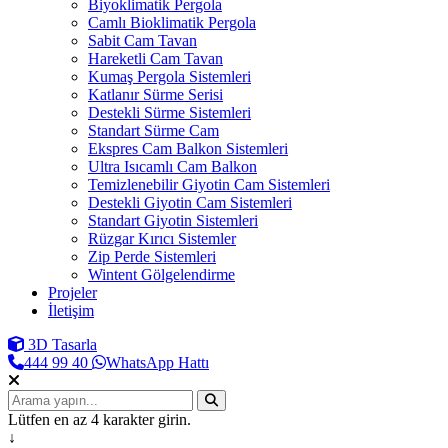
Biyoklimatik Pergola
Camlı Bioklimatik Pergola
Sabit Cam Tavan
Hareketli Cam Tavan
Kumaş Pergola Sistemleri
Katlanır Sürme Serisi
Destekli Sürme Sistemleri
Standart Sürme Cam
Ekspres Cam Balkon Sistemleri
Ultra Isıcamlı Cam Balkon
Temizlenebilir Giyotin Cam Sistemleri
Destekli Giyotin Cam Sistemleri
Standart Giyotin Sistemleri
Rüzgar Kırıcı Sistemler
Zip Perde Sistemleri
Wintent Gölgelendirme
Projeler
İletişim
3D Tasarla
444 99 40
WhatsApp Hattı
Lütfen en az 4 karakter girin.
↓