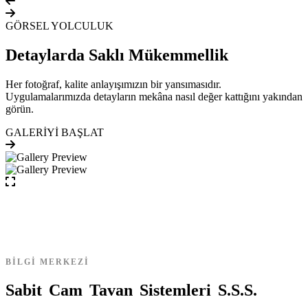
GÖRSEL YOLCULUK
Detaylarda Saklı Mükemmellik
Her fotoğraf, kalite anlayışımızın bir yansımasıdır.
Uygulamalarımızda detayların mekâna nasıl değer kattığını yakından
görün.
GALERİYİ BAŞLAT
BİLGİ MERKEZİ
S
a
b
i
t
C
a
m
T
a
v
a
n
S
i
s
t
e
m
l
e
r
i
S
.
S
.
S
.