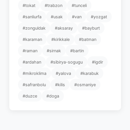
#tokat
#trabzon
#tunceli
#sanliurfa
#usak
#van
#yozgat
#zonguldak
#aksaray
#bayburt
#karaman
#kirikkale
#batman
#raman
#sirnak
#bartin
#ardahan
#sibirya-sogugu
#igdir
#mikroklima
#yalova
#karabuk
#safranbolu
#kilis
#osmaniye
#duzce
#doga