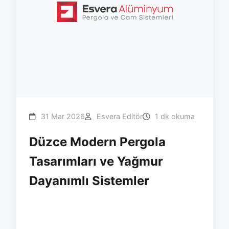
31 Mar 2026
Esvera Editör
1 dk okuma
Düzce Modern Pergola
Tasarımları ve Yağmur
Dayanımlı Sistemler
#duzce
#pergola
#esvera
#bioklimatik
#yagmur
#doga