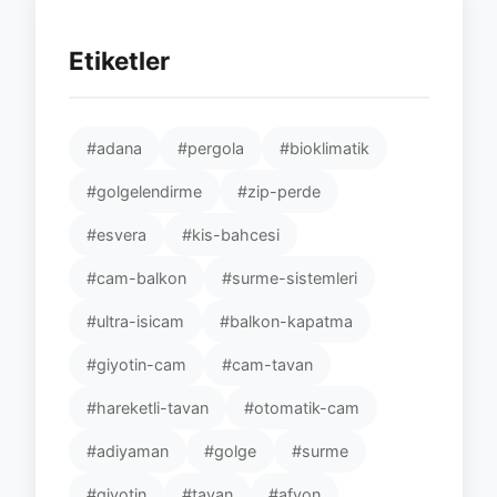
Etiketler
#adana
#pergola
#bioklimatik
#golgelendirme
#zip-perde
#esvera
#kis-bahcesi
#cam-balkon
#surme-sistemleri
#ultra-isicam
#balkon-kapatma
#giyotin-cam
#cam-tavan
#hareketli-tavan
#otomatik-cam
#adiyaman
#golge
#surme
#giyotin
#tavan
#afyon