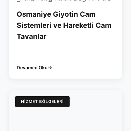
Osmaniye Giyotin Cam
Sistemleri ve Hareketli Cam
Tavanlar
#osmaniye
#giyotin
#tavan
#otomasyon
#esvera
Devamını Oku
HIZMET BÖLGELERI