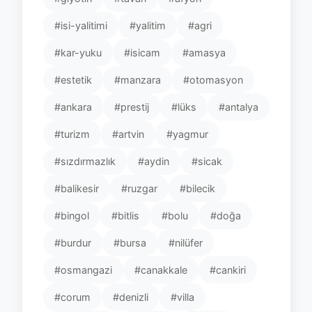
#isi-yalitimi
#yalitim
#agri
#kar-yuku
#isicam
#amasya
#estetik
#manzara
#otomasyon
#ankara
#prestij
#lüks
#antalya
#turizm
#artvin
#yagmur
#sızdırmazlık
#aydin
#sicak
#balikesir
#ruzgar
#bilecik
#bingol
#bitlis
#bolu
#doğa
#burdur
#bursa
#nilüfer
#osmangazi
#canakkale
#cankiri
#corum
#denizli
#villa