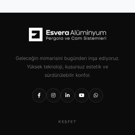
Geleceğin mimarisini bugünden inşa ediyoruz.
Yüksek teknoloji, kusursuz estetik ve
sürdürülebilir konfor.
KEŞFET