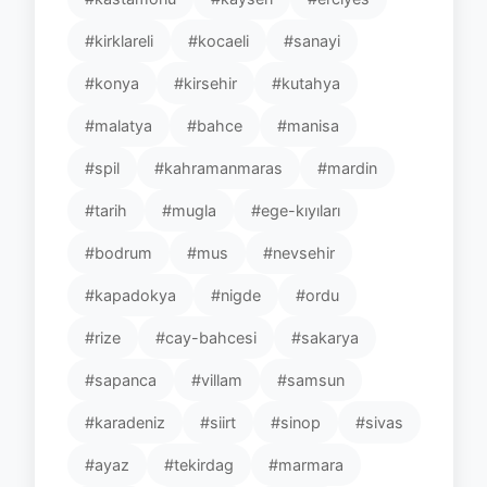
#kirklareli
#kocaeli
#sanayi
#konya
#kirsehir
#kutahya
#malatya
#bahce
#manisa
#spil
#kahramanmaras
#mardin
#tarih
#mugla
#ege-kıyıları
#bodrum
#mus
#nevsehir
#kapadokya
#nigde
#ordu
#rize
#cay-bahcesi
#sakarya
#sapanca
#villam
#samsun
#karadeniz
#siirt
#sinop
#sivas
#ayaz
#tekirdag
#marmara