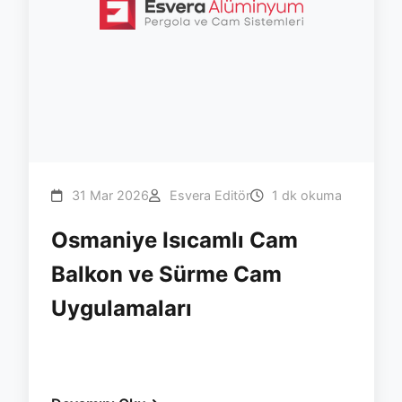
31 Mar 2026
Esvera Editör
1 dk okuma
Osmaniye Isıcamlı Cam
Balkon ve Sürme Cam
Uygulamaları
#osmaniye
#cam-balkon
#surme
#yalitim
#isicam
#esvera