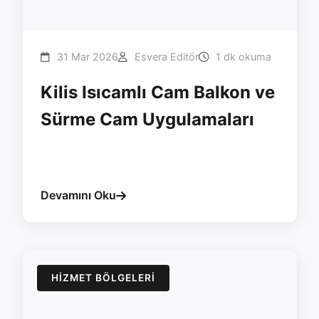
31 Mar 2026
Esvera Editör
1 dk okuma
Kilis Isıcamlı Cam Balkon ve
Sürme Cam Uygulamaları
#kilis
#cam-balkon
#surme
#yalitim
#isicam
#esvera
Devamını Oku
HIZMET BÖLGELERI