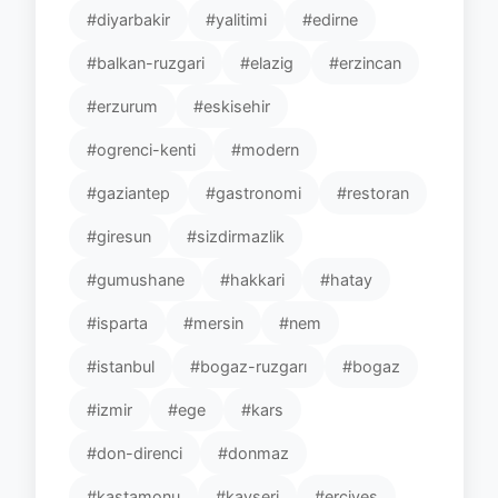
#diyarbakir
#yalitimi
#edirne
#balkan-ruzgari
#elazig
#erzincan
#erzurum
#eskisehir
#ogrenci-kenti
#modern
#gaziantep
#gastronomi
#restoran
#giresun
#sizdirmazlik
#gumushane
#hakkari
#hatay
#isparta
#mersin
#nem
#istanbul
#bogaz-ruzgarı
#bogaz
#izmir
#ege
#kars
#don-direnci
#donmaz
#kastamonu
#kayseri
#erciyes