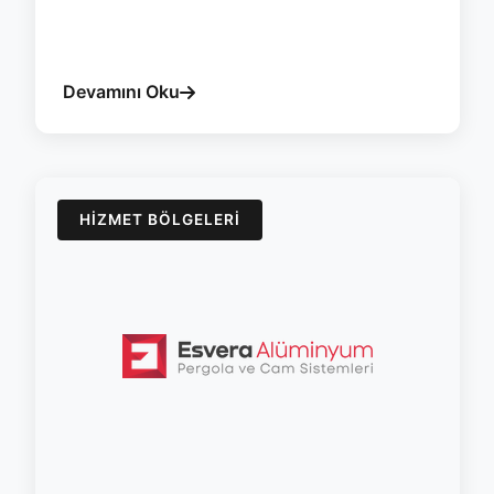
#kilis
#pergola
#esvera
#bioklimatik
#sicak
#golge
Devamını Oku
HIZMET BÖLGELERI