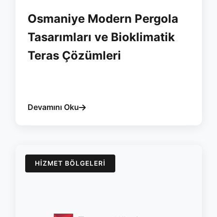
Osmaniye Modern Pergola
Tasarımları ve Bioklimatik
Teras Çözümleri
#osmaniye
#pergola
#esvera
#bioklimatik
#ruzgar
Devamını Oku
HIZMET BÖLGELERI