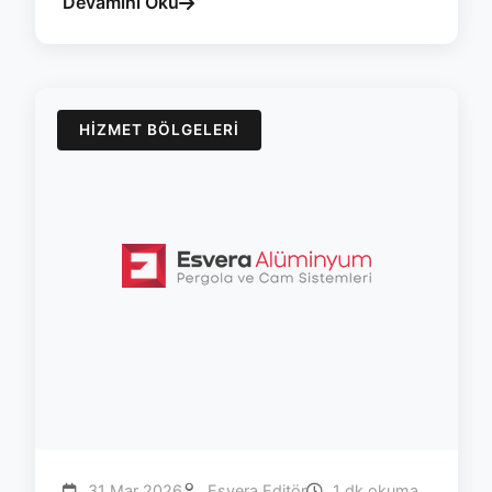
Devamını Oku
HIZMET BÖLGELERI
31 Mar 2026
Esvera Editör
1 dk okuma