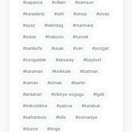
#sapanca
#villam
#samsun
#karadeniz
#siirt
#sinop
#sivas
#ayaz
#tekirdag
#marmara
#tokat
#trabzon
#tunceli
#sanliurfa
#usak
#van
#yozgat
#zonguldak
#aksaray
#bayburt
#karaman
#kirikkale
#batman
#raman
#sirnak
#bartin
#ardahan
#sibirya-sogugu
#igdir
#mikroklima
#yalova
#karabuk
#safranbolu
#kilis
#osmaniye
#duzce
#doga