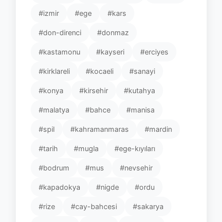
#izmir
#ege
#kars
#don-direnci
#donmaz
#kastamonu
#kayseri
#erciyes
#kirklareli
#kocaeli
#sanayi
#konya
#kirsehir
#kutahya
#malatya
#bahce
#manisa
#spil
#kahramanmaras
#mardin
#tarih
#mugla
#ege-kıyıları
#bodrum
#mus
#nevsehir
#kapadokya
#nigde
#ordu
#rize
#cay-bahcesi
#sakarya