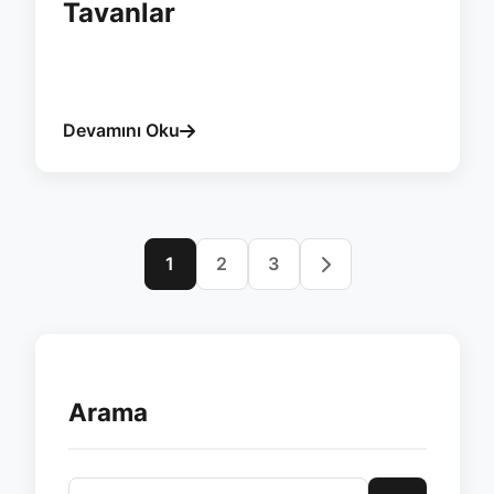
Tavanlar
#agri
#giyotin
#tavan
#esvera
#otomatik-
cam
Devamını Oku
1
2
3
Arama