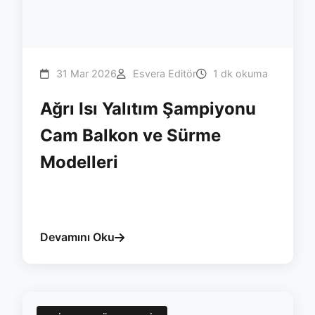
31 Mar 2026
Esvera Editör
1 dk okuma
Ağrı Isı Yalıtım Şampiyonu
Cam Balkon ve Sürme
Modelleri
#agri
#cam-balkon
#surme
#yalitim
#isicam
#esvera
Devamını Oku