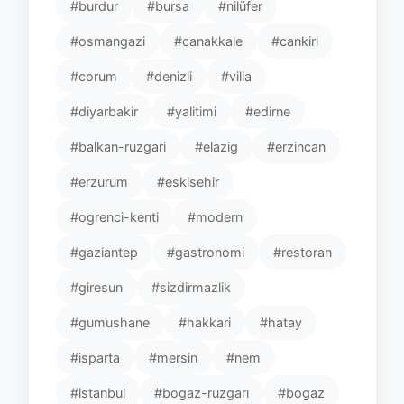
#burdur
#bursa
#nilüfer
#osmangazi
#canakkale
#cankiri
#corum
#denizli
#villa
#diyarbakir
#yalitimi
#edirne
#balkan-ruzgari
#elazig
#erzincan
#erzurum
#eskisehir
#ogrenci-kenti
#modern
#gaziantep
#gastronomi
#restoran
#giresun
#sizdirmazlik
#gumushane
#hakkari
#hatay
#isparta
#mersin
#nem
#istanbul
#bogaz-ruzgarı
#bogaz