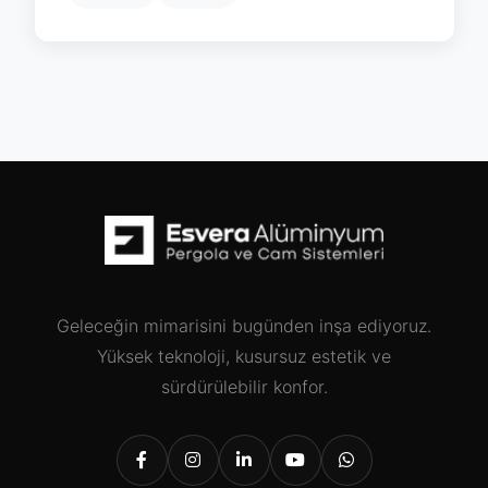
Geleceğin mimarisini bugünden inşa ediyoruz.
Yüksek teknoloji, kusursuz estetik ve
sürdürülebilir konfor.