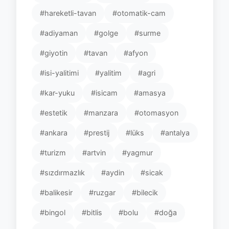
#hareketli-tavan
#otomatik-cam
#adiyaman
#golge
#surme
#giyotin
#tavan
#afyon
#isi-yalitimi
#yalitim
#agri
#kar-yuku
#isicam
#amasya
#estetik
#manzara
#otomasyon
#ankara
#prestij
#lüks
#antalya
#turizm
#artvin
#yagmur
#sızdırmazlık
#aydin
#sicak
#balikesir
#ruzgar
#bilecik
#bingol
#bitlis
#bolu
#doğa