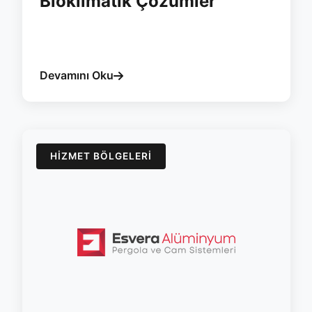
Bioklimatik Çözümler
#agri
#pergola
#esvera
#kar-yuku
#bioklimatik
#yalitim
Devamını Oku
HIZMET BÖLGELERI