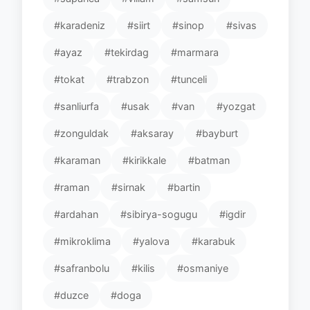
#karadeniz
#siirt
#sinop
#sivas
#ayaz
#tekirdag
#marmara
#tokat
#trabzon
#tunceli
#sanliurfa
#usak
#van
#yozgat
#zonguldak
#aksaray
#bayburt
#karaman
#kirikkale
#batman
#raman
#sirnak
#bartin
#ardahan
#sibirya-sogugu
#igdir
#mikroklima
#yalova
#karabuk
#safranbolu
#kilis
#osmaniye
#duzce
#doga