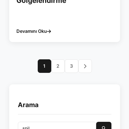
Gölgelendirme
#manisa
#pergola
#esvera
#bioklimatik
#spil
#golgelendirme
Devamını Oku
1
2
3
Arama