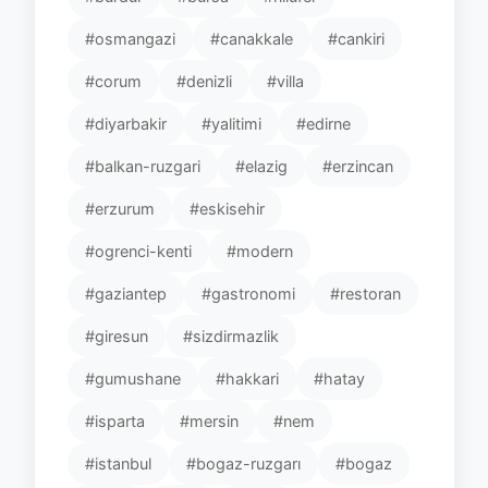
#osmangazi
#canakkale
#cankiri
#corum
#denizli
#villa
#diyarbakir
#yalitimi
#edirne
#balkan-ruzgari
#elazig
#erzincan
#erzurum
#eskisehir
#ogrenci-kenti
#modern
#gaziantep
#gastronomi
#restoran
#giresun
#sizdirmazlik
#gumushane
#hakkari
#hatay
#isparta
#mersin
#nem
#istanbul
#bogaz-ruzgarı
#bogaz