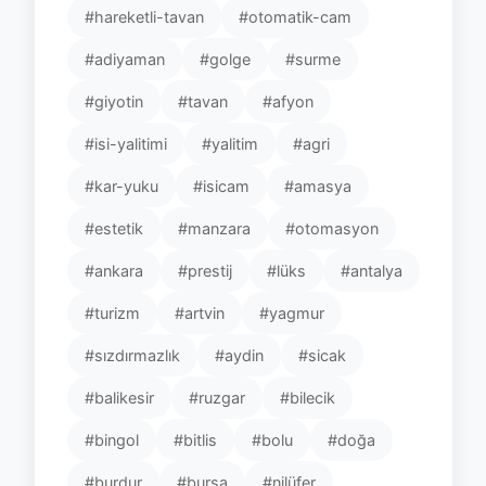
#hareketli-tavan
#otomatik-cam
#adiyaman
#golge
#surme
#giyotin
#tavan
#afyon
#isi-yalitimi
#yalitim
#agri
#kar-yuku
#isicam
#amasya
#estetik
#manzara
#otomasyon
#ankara
#prestij
#lüks
#antalya
#turizm
#artvin
#yagmur
#sızdırmazlık
#aydin
#sicak
#balikesir
#ruzgar
#bilecik
#bingol
#bitlis
#bolu
#doğa
#burdur
#bursa
#nilüfer