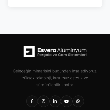
Geleceğin mimarisini bugünden inşa ediyoruz.
Yüksek teknoloji, kusursuz estetik ve
sürdürülebilir konfor.