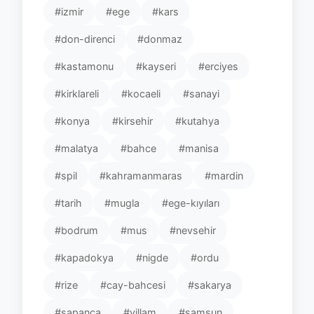
#izmir
#ege
#kars
#don-direnci
#donmaz
#kastamonu
#kayseri
#erciyes
#kirklareli
#kocaeli
#sanayi
#konya
#kirsehir
#kutahya
#malatya
#bahce
#manisa
#spil
#kahramanmaras
#mardin
#tarih
#mugla
#ege-kıyıları
#bodrum
#mus
#nevsehir
#kapadokya
#nigde
#ordu
#rize
#cay-bahcesi
#sakarya
#sapanca
#villam
#samsun