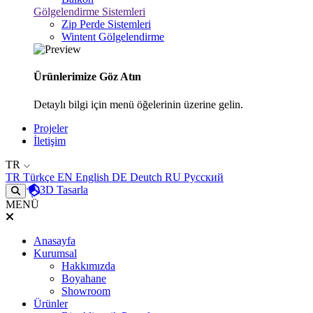
Gölgelendirme Sistemleri
Zip Perde Sistemleri
Wintent Gölgelendirme
Ürünlerimize Göz Atın
Detaylı bilgi için menü öğelerinin üzerine gelin.
Projeler
İletişim
TR
TR
Türkçe
EN
English
DE
Deutch
RU
Русский
3D Tasarla
MENÜ
Anasayfa
Kurumsal
Hakkımızda
Boyahane
Showroom
Ürünler