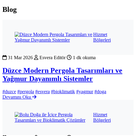
Blog
Hizmet
Bölgeleri
31 Mar 2026
Esvera Editör
1 dk okuma
Düzce Modern Pergola Tasarımları ve
Yağmur Dayanımlı Sistemler
#duzce
#pergola
#esvera
#bioklimatik
#yagmur
#doga
Devamını Oku
Hizmet
Bölgeleri