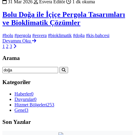
31 Mar 2026
Esvera Editör
1 dk okuma
Bolu Doğa ile İçiçe Pergola Tasarımları
ve Bioklimatik Çözümler
#bolu
#pergola
#esvera
#bioklimatik
#doğa
#kis-bahcesi
Devamını Oku
1
2
3
Arama
Kategoriler
Haberler
0
Duyurular
0
Hizmet Bölgeleri
253
Genel
3
Son Yazılar