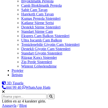
Biyoklimatik Pergola
Camlı Bioklimatik Pergola
Sabit Cam Tavan
Hareketli Cam Tavan
Kumaş Pergola Sistemleri
Katlanır Sürme Serisi
Destekli Sürme Sistemleri
Standart Sürme Cam
Ekspres Cam Balkon Sistemleri
Ultra Isıcamlı Cam Balkon
Temizlenebilir Giyotin Cam Sistemleri
Destekli Giyotin Cam Sistemleri
Standart Giyotin Sistemleri
Rüzgar Kırıcı Sistemler
Zip Perde Sistemleri
Wintent Gölgelendirme
Projeler
İletişim
3D Tasarla
444 99 40
WhatsApp Hattı
Lütfen en az 4 karakter girin.
Anasayfa
/
Blog