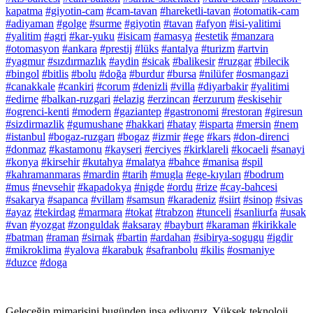
kapatma
#giyotin-cam
#cam-tavan
#hareketli-tavan
#otomatik-cam
#adiyaman
#golge
#surme
#giyotin
#tavan
#afyon
#isi-yalitimi
#yalitim
#agri
#kar-yuku
#isicam
#amasya
#estetik
#manzara
#otomasyon
#ankara
#prestij
#lüks
#antalya
#turizm
#artvin
#yagmur
#sızdırmazlık
#aydin
#sicak
#balikesir
#ruzgar
#bilecik
#bingol
#bitlis
#bolu
#doğa
#burdur
#bursa
#nilüfer
#osmangazi
#canakkale
#cankiri
#corum
#denizli
#villa
#diyarbakir
#yalitimi
#edirne
#balkan-ruzgari
#elazig
#erzincan
#erzurum
#eskisehir
#ogrenci-kenti
#modern
#gaziantep
#gastronomi
#restoran
#giresun
#sizdirmazlik
#gumushane
#hakkari
#hatay
#isparta
#mersin
#nem
#istanbul
#bogaz-ruzgarı
#bogaz
#izmir
#ege
#kars
#don-direnci
#donmaz
#kastamonu
#kayseri
#erciyes
#kirklareli
#kocaeli
#sanayi
#konya
#kirsehir
#kutahya
#malatya
#bahce
#manisa
#spil
#kahramanmaras
#mardin
#tarih
#mugla
#ege-kıyıları
#bodrum
#mus
#nevsehir
#kapadokya
#nigde
#ordu
#rize
#cay-bahcesi
#sakarya
#sapanca
#villam
#samsun
#karadeniz
#siirt
#sinop
#sivas
#ayaz
#tekirdag
#marmara
#tokat
#trabzon
#tunceli
#sanliurfa
#usak
#van
#yozgat
#zonguldak
#aksaray
#bayburt
#karaman
#kirikkale
#batman
#raman
#sirnak
#bartin
#ardahan
#sibirya-sogugu
#igdir
#mikroklima
#yalova
#karabuk
#safranbolu
#kilis
#osmaniye
#duzce
#doga
Geleceğin mimarisini bugünden inşa ediyoruz. Yüksek teknoloji,