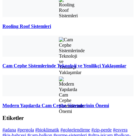
Rooling Roof Sistemleri
Cam Cephe Sistemlerinde Teknoloji ve Yenilikçi Yaklaşımlar
Modern Yapılarda Cam Cephe Sistemlerinin Önemi
Etiketler
#adana
#pergola
#bioklimatik
#golgelendirme
#zip-perde
#esvera
#kis-bahcesi
#cam-balkon
#surme-sistemleri
#ultra-isicam
#balkon-