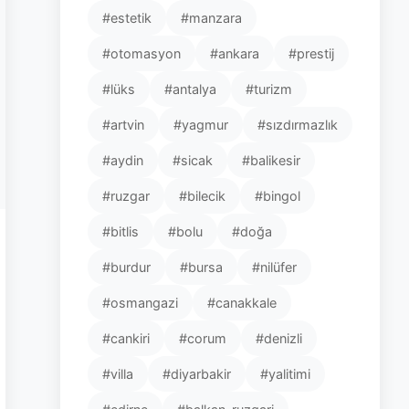
#estetik
#manzara
#otomasyon
#ankara
#prestij
#lüks
#antalya
#turizm
#artvin
#yagmur
#sızdırmazlık
#aydin
#sicak
#balikesir
#ruzgar
#bilecik
#bingol
#bitlis
#bolu
#doğa
#burdur
#bursa
#nilüfer
#osmangazi
#canakkale
#cankiri
#corum
#denizli
#villa
#diyarbakir
#yalitimi