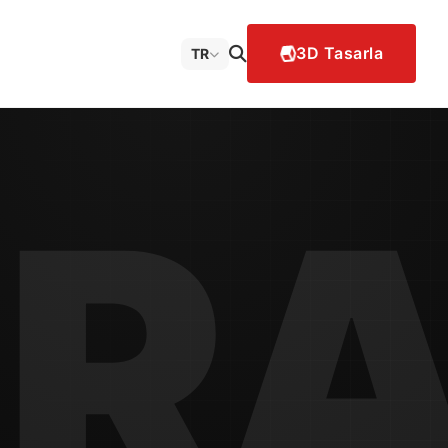
3D Tasarla
TR