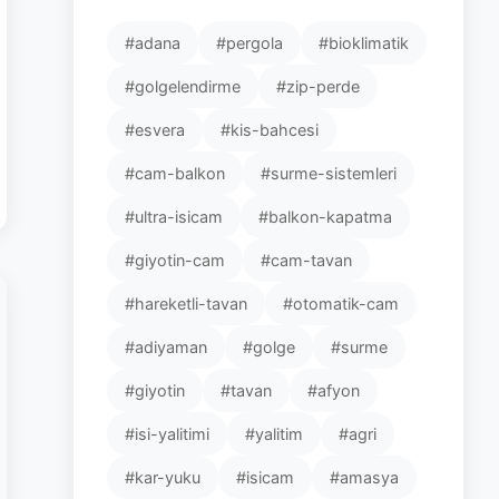
#adana
#pergola
#bioklimatik
#golgelendirme
#zip-perde
#esvera
#kis-bahcesi
#cam-balkon
#surme-sistemleri
#ultra-isicam
#balkon-kapatma
#giyotin-cam
#cam-tavan
#hareketli-tavan
#otomatik-cam
#adiyaman
#golge
#surme
#giyotin
#tavan
#afyon
#isi-yalitimi
#yalitim
#agri
#kar-yuku
#isicam
#amasya