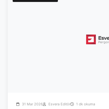
31 Mar 2026
Esvera Editör
1 dk okuma