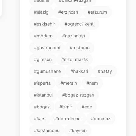
#edirne
#balkan-ruzgari
#elazig
#erzincan
#erzurum
#eskisehir
#ogrenci-kenti
#modern
#gaziantep
#gastronomi
#restoran
#giresun
#sizdirmazlik
#gumushane
#hakkari
#hatay
#isparta
#mersin
#nem
#istanbul
#bogaz-ruzgarı
#bogaz
#izmir
#ege
#kars
#don-direnci
#donmaz
#kastamonu
#kayseri