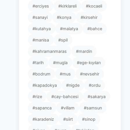
#erciyes
#kirklareli
#kocaeli
#sanayi
#konya
#kirsehir
#kutahya
#malatya
#bahce
#manisa
#spil
#kahramanmaras
#mardin
#tarih
#mugla
#ege-kıyıları
#bodrum
#mus
#nevsehir
#kapadokya
#nigde
#ordu
#rize
#cay-bahcesi
#sakarya
#sapanca
#villam
#samsun
#karadeniz
#siirt
#sinop