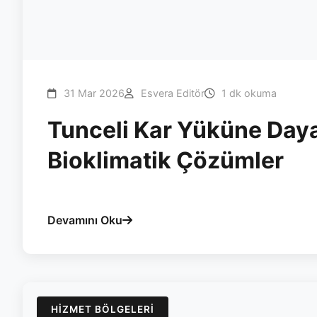
31 Mar 2026
Esvera Editör
1 dk okuma
Tunceli Kar Yüküne Daya
Bioklimatik Çözümler
#tunceli
#pergola
#esvera
#bioklimatik
#kar-yuku
Devamını Oku
HIZMET BÖLGELERI