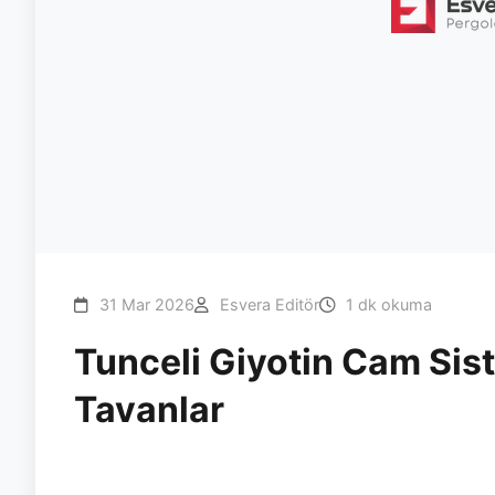
31 Mar 2026
Esvera Editör
1 dk okuma
Tunceli Giyotin Cam Sis
Tavanlar
#tunceli
#giyotin
#tavan
#otomasyon
#esvera