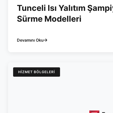
Tunceli Isı Yalıtım Şam
Sürme Modelleri
#tunceli
#cam-balkon
#surme
#yalitimi
#isicam
#e
Devamını Oku
HIZMET BÖLGELERI