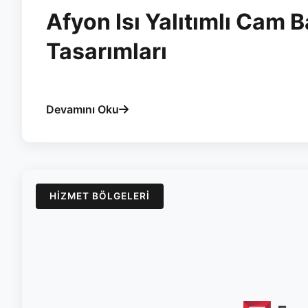
Afyon Isı Yalıtımlı Cam 
Tasarımları
#afyon
#cam-balkon
#yalitim
#esvera
Devamını Oku
HIZMET BÖLGELERI