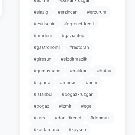
#edirne
#balkan-ruzgari
#elazig
#erzincan
#erzurum
#eskisehir
#ogrenci-kenti
#modern
#gaziantep
#gastronomi
#restoran
#giresun
#sizdirmazlik
#gumushane
#hakkari
#hatay
#isparta
#mersin
#nem
#istanbul
#bogaz-ruzgarı
#bogaz
#izmir
#ege
#kars
#don-direnci
#donmaz
#kastamonu
#kayseri