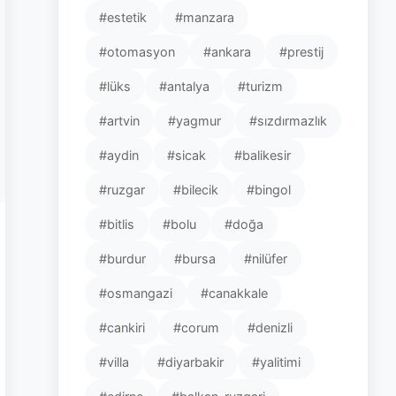
#estetik
#manzara
#otomasyon
#ankara
#prestij
#lüks
#antalya
#turizm
#artvin
#yagmur
#sızdırmazlık
#aydin
#sicak
#balikesir
#ruzgar
#bilecik
#bingol
#bitlis
#bolu
#doğa
#burdur
#bursa
#nilüfer
#osmangazi
#canakkale
#cankiri
#corum
#denizli
#villa
#diyarbakir
#yalitimi