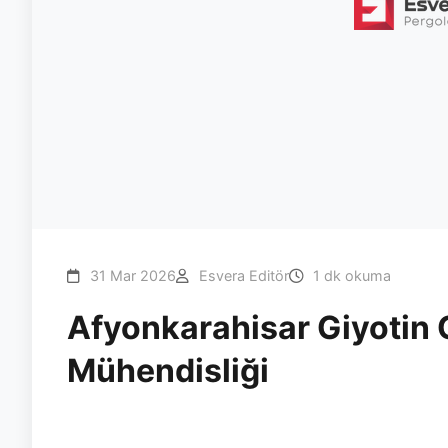
31 Mar 2026
Esvera Editör
1 dk okuma
Afyonkarahisar Giyotin
Mühendisliği
#afyon
#giyotin
#tavan
#esvera