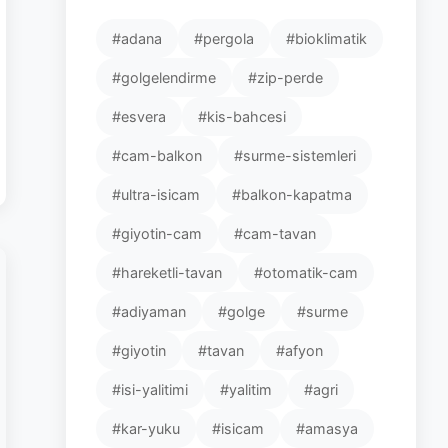
#adana
#pergola
#bioklimatik
#golgelendirme
#zip-perde
#esvera
#kis-bahcesi
#cam-balkon
#surme-sistemleri
#ultra-isicam
#balkon-kapatma
#giyotin-cam
#cam-tavan
#hareketli-tavan
#otomatik-cam
#adiyaman
#golge
#surme
#giyotin
#tavan
#afyon
#isi-yalitimi
#yalitim
#agri
#kar-yuku
#isicam
#amasya