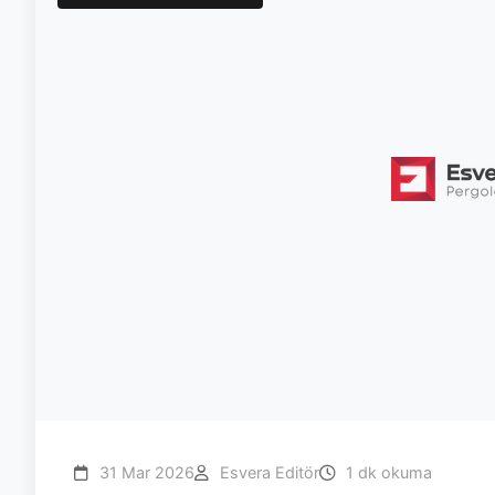
31 Mar 2026
Esvera Editör
1 dk okuma