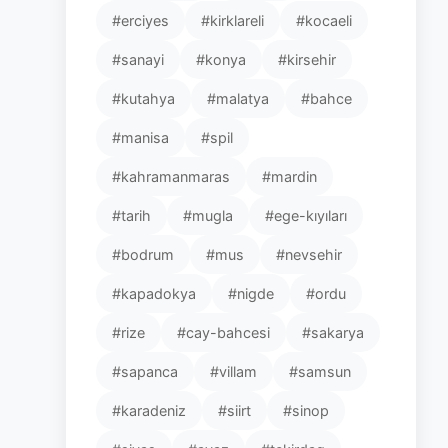
#erciyes
#kirklareli
#kocaeli
#sanayi
#konya
#kirsehir
#kutahya
#malatya
#bahce
#manisa
#spil
#kahramanmaras
#mardin
#tarih
#mugla
#ege-kıyıları
#bodrum
#mus
#nevsehir
#kapadokya
#nigde
#ordu
#rize
#cay-bahcesi
#sakarya
#sapanca
#villam
#samsun
#karadeniz
#siirt
#sinop