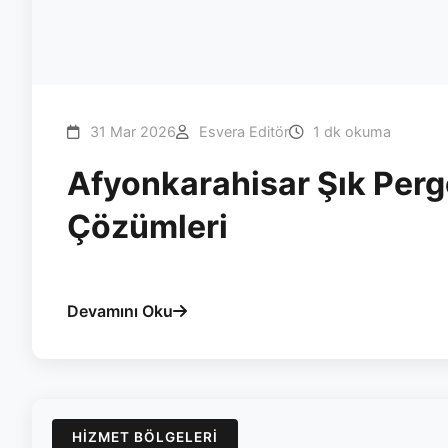
31 Mar 2026
Esvera Editör
1 dk okuma
Afyonkarahisar Şık Pergo
Çözümleri
#afyon
#pergola
#esvera
#bioklimatik
#isi-yalitimi
Devamını Oku
HIZMET BÖLGELERI