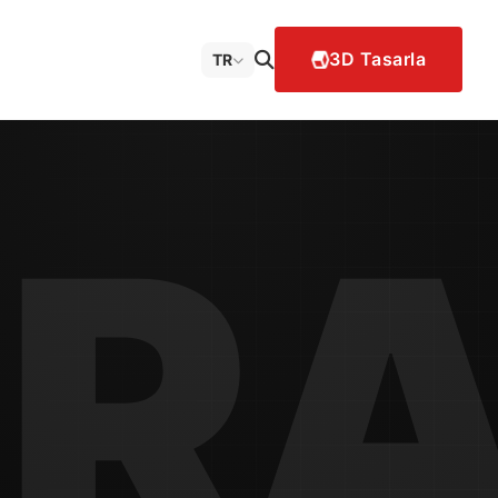
3D Tasarla
TR