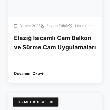
31 Mar 2026
Esvera Editör
1 dk okuma
Elazığ Isıcamlı Cam Balkon
ve Sürme Cam Uygulamaları
#elazig
#cam-balkon
#surme
#yalitimi
#isicam
#esvera
Devamını Oku
HIZMET BÖLGELERI