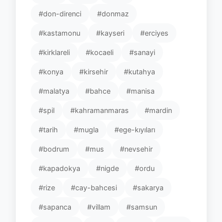
#don-direnci
#donmaz
#kastamonu
#kayseri
#erciyes
#kirklareli
#kocaeli
#sanayi
#konya
#kirsehir
#kutahya
#malatya
#bahce
#manisa
#spil
#kahramanmaras
#mardin
#tarih
#mugla
#ege-kıyıları
#bodrum
#mus
#nevsehir
#kapadokya
#nigde
#ordu
#rize
#cay-bahcesi
#sakarya
#sapanca
#villam
#samsun