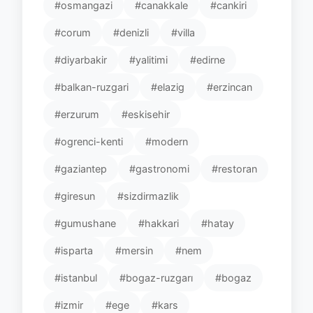
#osmangazi
#canakkale
#cankiri
#corum
#denizli
#villa
#diyarbakir
#yalitimi
#edirne
#balkan-ruzgari
#elazig
#erzincan
#erzurum
#eskisehir
#ogrenci-kenti
#modern
#gaziantep
#gastronomi
#restoran
#giresun
#sizdirmazlik
#gumushane
#hakkari
#hatay
#isparta
#mersin
#nem
#istanbul
#bogaz-ruzgarı
#bogaz
#izmir
#ege
#kars