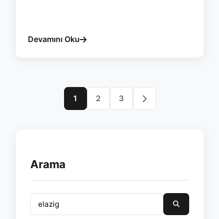
#elazig
#giyotin
#tavan
#otomasyon
#esvera
Devamını Oku
1
2
3
Arama