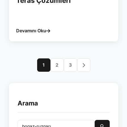
Teras Çözümleri
#istanbul
#pergola
#esvera
#bioklimatik
#bogaz-ruzgarı
#prestij
Devamını Oku
1
2
3
Arama