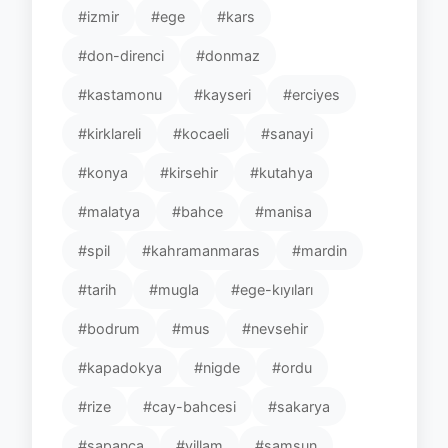
#izmir
#ege
#kars
#don-direnci
#donmaz
#kastamonu
#kayseri
#erciyes
#kirklareli
#kocaeli
#sanayi
#konya
#kirsehir
#kutahya
#malatya
#bahce
#manisa
#spil
#kahramanmaras
#mardin
#tarih
#mugla
#ege-kıyıları
#bodrum
#mus
#nevsehir
#kapadokya
#nigde
#ordu
#rize
#cay-bahcesi
#sakarya
#sapanca
#villam
#samsun