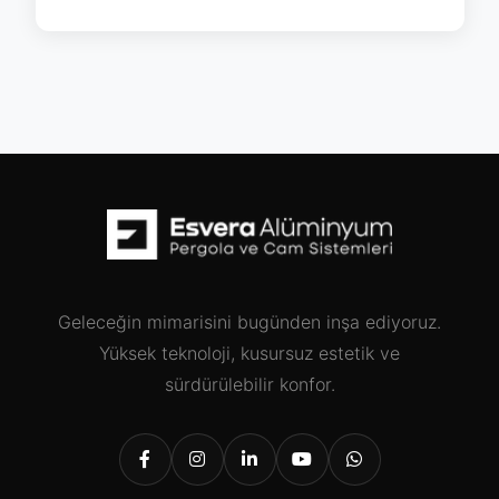
Geleceğin mimarisini bugünden inşa ediyoruz.
Yüksek teknoloji, kusursuz estetik ve
sürdürülebilir konfor.