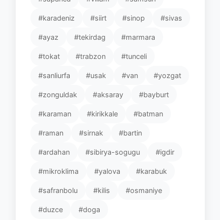
#karadeniz
#siirt
#sinop
#sivas
#ayaz
#tekirdag
#marmara
#tokat
#trabzon
#tunceli
#sanliurfa
#usak
#van
#yozgat
#zonguldak
#aksaray
#bayburt
#karaman
#kirikkale
#batman
#raman
#sirnak
#bartin
#ardahan
#sibirya-sogugu
#igdir
#mikroklima
#yalova
#karabuk
#safranbolu
#kilis
#osmaniye
#duzce
#doga