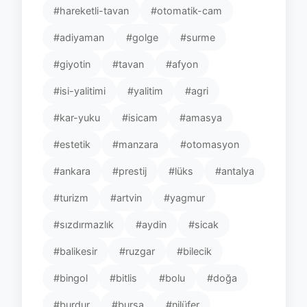
#hareketli-tavan
#otomatik-cam
#adiyaman
#golge
#surme
#giyotin
#tavan
#afyon
#isi-yalitimi
#yalitim
#agri
#kar-yuku
#isicam
#amasya
#estetik
#manzara
#otomasyon
#ankara
#prestij
#lüks
#antalya
#turizm
#artvin
#yagmur
#sızdırmazlık
#aydin
#sicak
#balikesir
#ruzgar
#bilecik
#bingol
#bitlis
#bolu
#doğa
#burdur
#bursa
#nilüfer