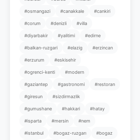
#osmangazi
#canakkale
#cankiri
#corum
#denizli
#villa
#diyarbakir
#yalitimi
#edirne
#balkan-ruzgari
#elazig
#erzincan
#erzurum
#eskisehir
#ogrenci-kenti
#modern
#gaziantep
#gastronomi
#restoran
#giresun
#sizdirmazlik
#gumushane
#hakkari
#hatay
#isparta
#mersin
#nem
#istanbul
#bogaz-ruzgarı
#bogaz