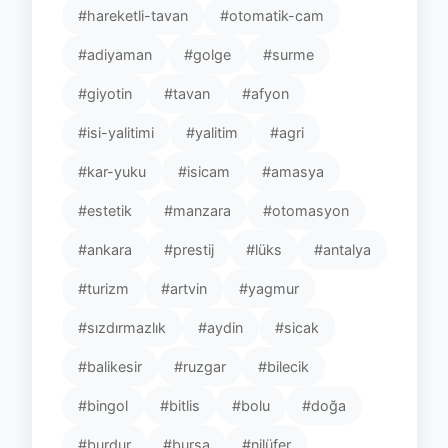
#hareketli-tavan
#otomatik-cam
#adiyaman
#golge
#surme
#giyotin
#tavan
#afyon
#isi-yalitimi
#yalitim
#agri
#kar-yuku
#isicam
#amasya
#estetik
#manzara
#otomasyon
#ankara
#prestij
#lüks
#antalya
#turizm
#artvin
#yagmur
#sızdırmazlık
#aydin
#sicak
#balikesir
#ruzgar
#bilecik
#bingol
#bitlis
#bolu
#doğa
#burdur
#bursa
#nilüfer