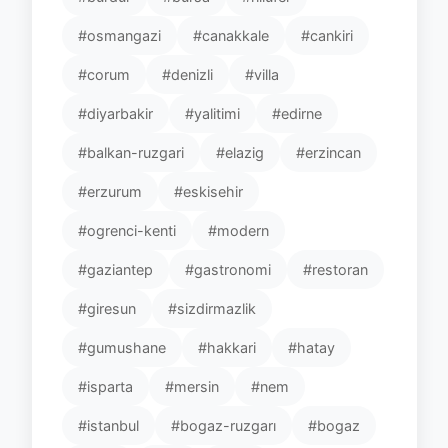
#osmangazi
#canakkale
#cankiri
#corum
#denizli
#villa
#diyarbakir
#yalitimi
#edirne
#balkan-ruzgari
#elazig
#erzincan
#erzurum
#eskisehir
#ogrenci-kenti
#modern
#gaziantep
#gastronomi
#restoran
#giresun
#sizdirmazlik
#gumushane
#hakkari
#hatay
#isparta
#mersin
#nem
#istanbul
#bogaz-ruzgarı
#bogaz