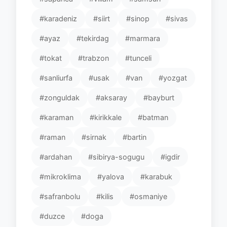
#karadeniz
#siirt
#sinop
#sivas
#ayaz
#tekirdag
#marmara
#tokat
#trabzon
#tunceli
#sanliurfa
#usak
#van
#yozgat
#zonguldak
#aksaray
#bayburt
#karaman
#kirikkale
#batman
#raman
#sirnak
#bartin
#ardahan
#sibirya-sogugu
#igdir
#mikroklima
#yalova
#karabuk
#safranbolu
#kilis
#osmaniye
#duzce
#doga