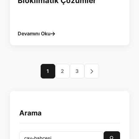
Bioklimatik Çözümler
#rize
#pergola
#esvera
#bioklimatik
#yagmur
#cay-bahcesi
Devamını Oku
1
2
3
Arama