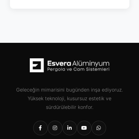
Geleceğin mimarisini bugünden inşa ediyoruz.
Yüksek teknoloji, kusursuz estetik ve
sürdürülebilir konfor.