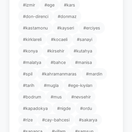
#izmir
#ege
#kars
#don-direnci
#donmaz
#kastamonu
#kayseri
#erciyes
#kirklareli
#kocaeli
#sanayi
#konya
#kirsehir
#kutahya
#malatya
#bahce
#manisa
#spil
#kahramanmaras
#mardin
#tarih
#mugla
#ege-kıyıları
#bodrum
#mus
#nevsehir
#kapadokya
#nigde
#ordu
#rize
#cay-bahcesi
#sakarya
#sapanca
#villam
#samsun