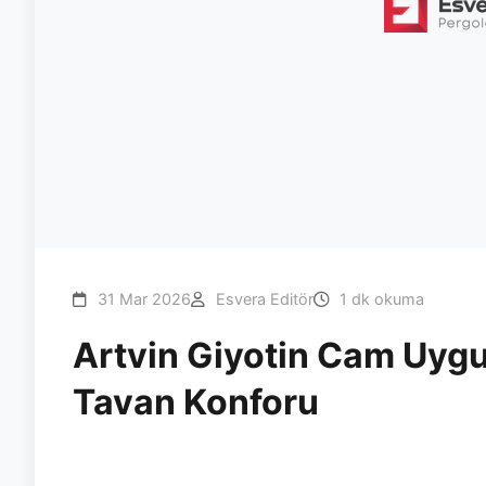
31 Mar 2026
Esvera Editör
1 dk okuma
Artvin Giyotin Cam Uygu
Tavan Konforu
#artvin
#giyotin
#tavan
#esvera