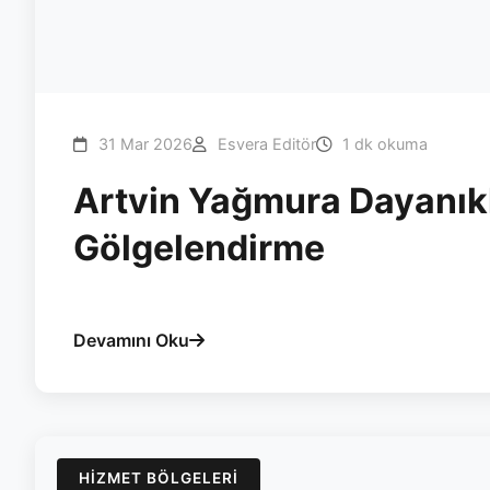
31 Mar 2026
Esvera Editör
1 dk okuma
Artvin Yağmura Dayanıkl
Gölgelendirme
#artvin
#pergola
#esvera
#bioklimatik
#yagmur
#
Devamını Oku
HIZMET BÖLGELERI