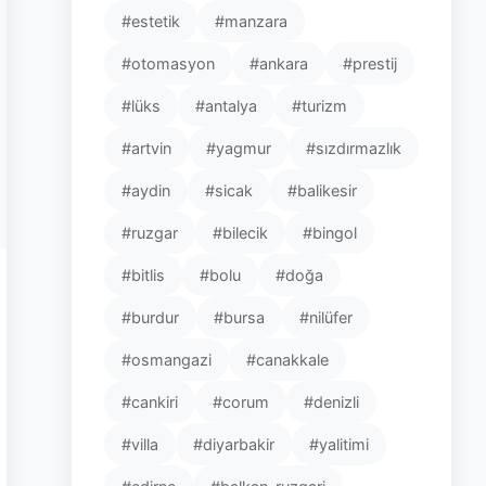
#estetik
#manzara
#otomasyon
#ankara
#prestij
#lüks
#antalya
#turizm
#artvin
#yagmur
#sızdırmazlık
#aydin
#sicak
#balikesir
#ruzgar
#bilecik
#bingol
#bitlis
#bolu
#doğa
#burdur
#bursa
#nilüfer
#osmangazi
#canakkale
#cankiri
#corum
#denizli
#villa
#diyarbakir
#yalitimi