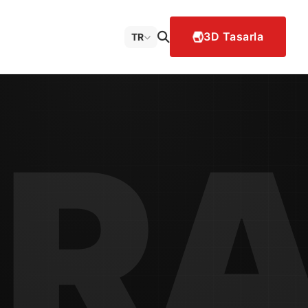
3D Tasarla
TR