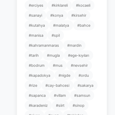
#erciyes
#kirklareli
#kocaeli
#sanayi
#konya
#kirsehir
#kutahya
#malatya
#bahce
#manisa
#spil
#kahramanmaras
#mardin
#tarih
#mugla
#ege-kıyıları
#bodrum
#mus
#nevsehir
#kapadokya
#nigde
#ordu
#rize
#cay-bahcesi
#sakarya
#sapanca
#villam
#samsun
#karadeniz
#siirt
#sinop