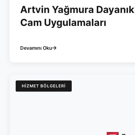
Artvin Yağmura Dayanık
Cam Uygulamaları
#artvin
#cam-balkon
#surme
#yalitim
#esvera
Devamını Oku
HIZMET BÖLGELERI