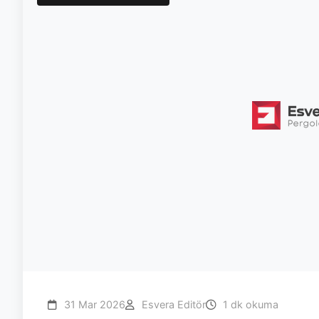
31 Mar 2026
Esvera Editör
1 dk okuma