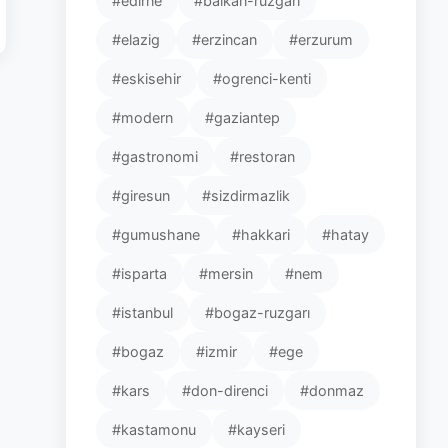
#edirne
#balkan-ruzgari
#elazig
#erzincan
#erzurum
#eskisehir
#ogrenci-kenti
#modern
#gaziantep
#gastronomi
#restoran
#giresun
#sizdirmazlik
#gumushane
#hakkari
#hatay
#isparta
#mersin
#nem
#istanbul
#bogaz-ruzgarı
#bogaz
#izmir
#ege
#kars
#don-direnci
#donmaz
#kastamonu
#kayseri