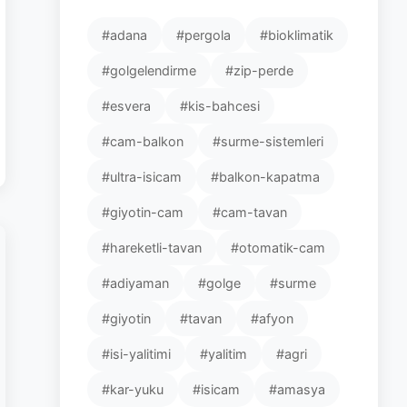
#adana
#pergola
#bioklimatik
#golgelendirme
#zip-perde
#esvera
#kis-bahcesi
#cam-balkon
#surme-sistemleri
#ultra-isicam
#balkon-kapatma
#giyotin-cam
#cam-tavan
#hareketli-tavan
#otomatik-cam
#adiyaman
#golge
#surme
#giyotin
#tavan
#afyon
#isi-yalitimi
#yalitim
#agri
#kar-yuku
#isicam
#amasya