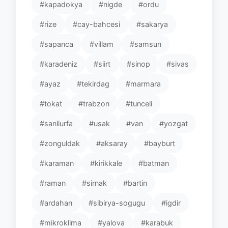
#kapadokya
#nigde
#ordu
#rize
#cay-bahcesi
#sakarya
#sapanca
#villam
#samsun
#karadeniz
#siirt
#sinop
#sivas
#ayaz
#tekirdag
#marmara
#tokat
#trabzon
#tunceli
#sanliurfa
#usak
#van
#yozgat
#zonguldak
#aksaray
#bayburt
#karaman
#kirikkale
#batman
#raman
#sirnak
#bartin
#ardahan
#sibirya-sogugu
#igdir
#mikroklima
#yalova
#karabuk