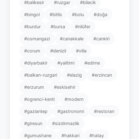
#balikesir
#ruzgar
#bilecik
#bingol
#bitlis
#bolu
#doğa
#burdur
#bursa
#nilüfer
#osmangazi
#canakkale
#cankiri
#corum
#denizli
#villa
#diyarbakir
#yalitimi
#edirne
#balkan-ruzgari
#elazig
#erzincan
#erzurum
#eskisehir
#ogrenci-kenti
#modern
#gaziantep
#gastronomi
#restoran
#giresun
#sizdirmazlik
#gumushane
#hakkari
#hatay