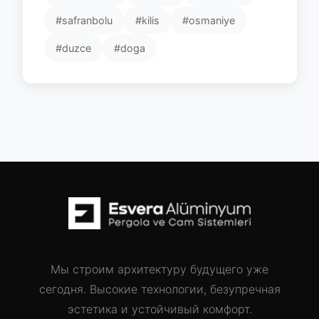
#safranbolu
#kilis
#osmaniye
#duzce
#doga
Мы строим архитектуру будущего уже
сегодня. Высокие технологии, безупречная
эстетика и устойчивый комфорт.