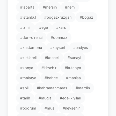
#isparta
#mersin
#nem
#istanbul
#bogaz-ruzgarı
#bogaz
#izmir
#ege
#kars
#don-direnci
#donmaz
#kastamonu
#kayseri
#erciyes
#kirklareli
#kocaeli
#sanayi
#konya
#kirsehir
#kutahya
#malatya
#bahce
#manisa
#spil
#kahramanmaras
#mardin
#tarih
#mugla
#ege-kıyıları
#bodrum
#mus
#nevsehir