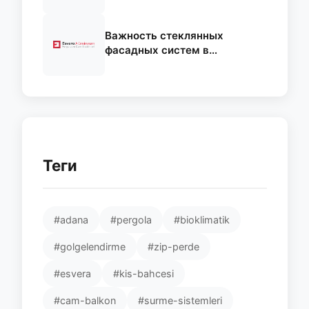
фасадных системах
Важность стеклянных
фасадных систем в
современных зданиях
Теги
#adana
#pergola
#bioklimatik
#golgelendirme
#zip-perde
#esvera
#kis-bahcesi
#cam-balkon
#surme-sistemleri