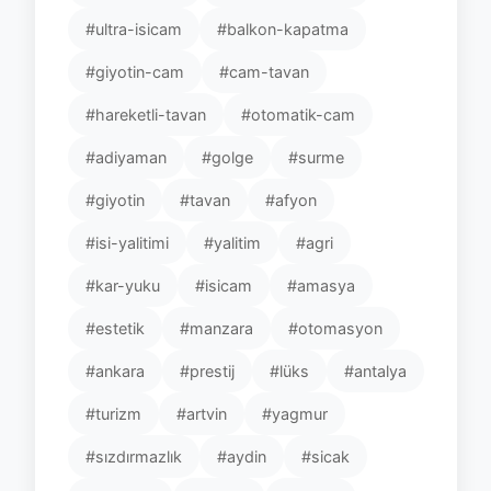
#ultra-isicam
#balkon-kapatma
#giyotin-cam
#cam-tavan
#hareketli-tavan
#otomatik-cam
#adiyaman
#golge
#surme
#giyotin
#tavan
#afyon
#isi-yalitimi
#yalitim
#agri
#kar-yuku
#isicam
#amasya
#estetik
#manzara
#otomasyon
#ankara
#prestij
#lüks
#antalya
#turizm
#artvin
#yagmur
#sızdırmazlık
#aydin
#sicak