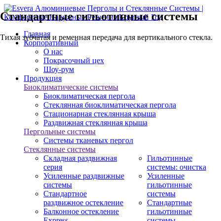
Стандартные гильотинные системы
Главная
Тихая зубчатая и ременная передача для вертикального стекла.
Корпоративный
О нас
Покрасочный цех
Шоу-рум
Продукция
Биоклиматические системы
Биоклиматическая пергола
Стеклянная биоклиматическая пергола
Стационарная стеклянная крыша
Раздвижная стеклянная крыша
Пергольные системы
Системы тканевых пергол
Стеклянные системы
Складная раздвижная
Гильотинные
серия
системы: очистка
Усиленные раздвижные
Усиленные
системы
гильотинные
Стандартное
системы
раздвижное остекление
Стандартные
Балконное остекление
гильотинные
Express
системы