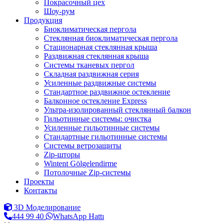
Покрасочный цех
Шоу-рум
Продукция
Биоклиматическая пергола
Стеклянная биоклиматическая пергола
Стационарная стеклянная крыша
Раздвижная стеклянная крыша
Системы тканевых пергол
Складная раздвижная серия
Усиленные раздвижные системы
Стандартное раздвижное остекление
Балконное остекление Express
Ультра-изолированный стеклянный балкон
Гильотинные системы: очистка
Усиленные гильотинные системы
Стандартные гильотинные системы
Системы ветрозащиты
Zip-шторы
Wintent Gölgelendirme
Потолочные Zip-системы
Проекты
Контакты
3D Моделирование
444 99 40
WhatsApp Hattı