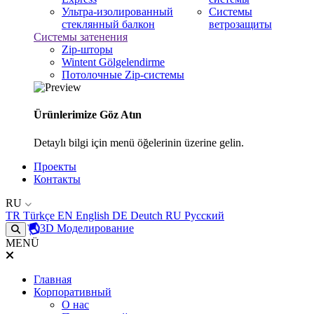
Ультра-изолированный
Системы
стеклянный балкон
ветрозащиты
Системы затенения
Zip-шторы
Wintent Gölgelendirme
Потолочные Zip-системы
Ürünlerimize Göz Atın
Detaylı bilgi için menü öğelerinin üzerine gelin.
Проекты
Контакты
RU
TR
Türkçe
EN
English
DE
Deutch
RU
Русский
3D Моделирование
MENÜ
Главная
Корпоративный
О нас