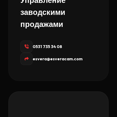
заводскими
продажами
0531 735 34 08
esvera@esveracam.com