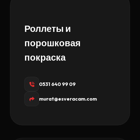
Роллеты и
порошковая
покраска
0531 640 99 09
murat@esveracam.com