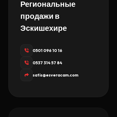
Региональные
продажи в
Эскишехире
0501 096 10 16
0537 314 57 84
satis@esveracam.com