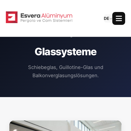
DE
Alle Kategorien
Glassysteme
Schiebeglas, Guillotine-Glas und
Balkonverglasungslösungen.